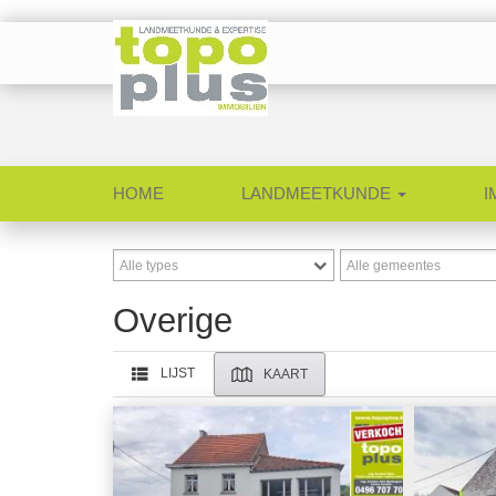
HOME
LANDMEETKUNDE
I
Overige
LIJST
KAART