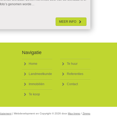
n foto’s genomen worde…
MEER
INFO
Navigatie
Home
Te huur
Landmeetkunde
Referenties
Immobiliën
Contact
Te koop
Statement
| Webdevelopment en Copyright © 2026 door
Max-Immo
/
Zimmo