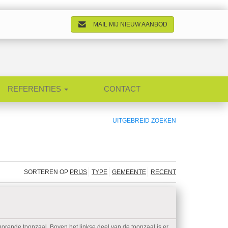
MAIL MIJ NIEUW AANBOD
REFERENTIES
CONTACT
UITGEBREID ZOEKEN
SORTEREN OP
PRIJS
TYPE
GEMEENTE
RECENT
horende toonzaal. Boven het linkse deel van de toonzaal is er