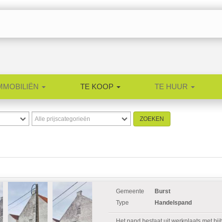
MMOBILIËN
TE KOOP
TE HUUR
Gemeente
Burst
Type
Handelspand
Het pand bestaat uit werkplaats met bij